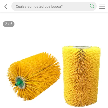
2
/
6