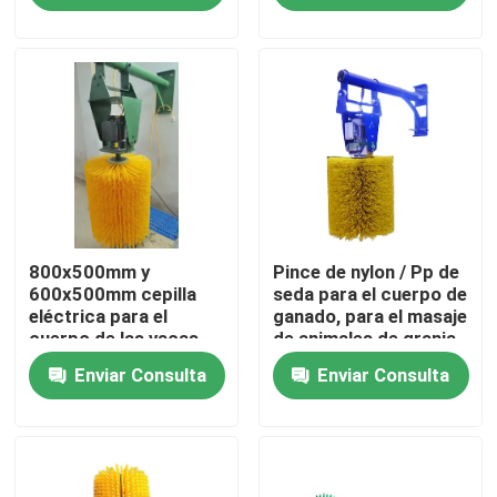
ovejas
Visita a la fábrica
Control de Calidad
Contacto
800x500mm y
Pince de nylon / Pp de
Solicitar una cotización
600x500mm cepilla
seda para el cuerpo de
eléctrica para el
ganado, para el masaje
cuerpo de las vacas
de animales de granja
Cinturón de pincel industrial
para limpieza y masaje
Enviar Consulta
Enviar Consulta
de animales
Las demás máquinas y aparatos para la fabricación de
Brushes de rodillos industriales