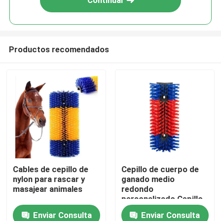
Continuar
Productos recomendados
Inicio
Cables de cepillo de
Cepillo de cuerpo de
nylon para rascar y
ganado medio
Productos
masajear animales
redondo
personalizado Cepillo
de nylon para el
Enviar Consulta
Enviar Consulta
Sobre nosotros
rascado de ganado y