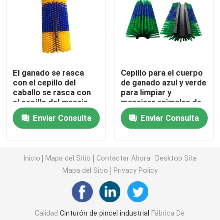
Pintura de sello de pincel
Pincelas para lijar
El ganado se rasca
Cepillo para el cuerpo
con el cepillo del
de ganado azul y verde
Los pinceles de latón
caballo se rasca con
para limpiar y
el cepillo del masaje
masajear animales de
granja
Enviar Consulta
Enviar Consulta
El cepillo para rascarse las vacas
Brush de rueda de nylon abrasivo
Inicio
Mapa del Sitio
Contactar Ahora
Desktop Site
Mapa del Sitio
Privacy Policy
Cuerdas de cableado
El pincel de resorte en espiral
Calidad
Cinturón de pincel industrial
Fábrica De