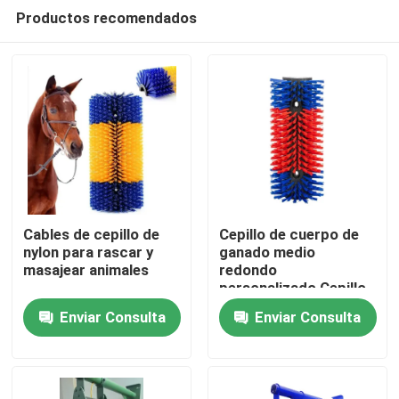
Productos recomendados
Cables de cepillo de
Cepillo de cuerpo de
nylon para rascar y
ganado medio
masajear animales
redondo
Inicio
personalizado Cepillo
de nylon para el
Enviar Consulta
Enviar Consulta
rascado de ganado y
Productos
ovejas
Sobre nosotros