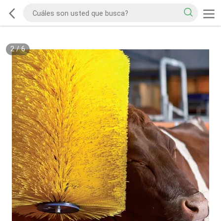
2
/
6