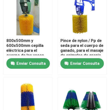
Visita a la fábrica
Control de Calidad
800x500mm y
Pince de nylon / Pp de
Contacto
600x500mm cepilla
seda para el cuerpo de
eléctrica para el
ganado, para el masaje
cuerpo de las vacas
de animales de granja
para limpieza y masaje
Solicitar una cotización
Enviar Consulta
Enviar Consulta
de animales
Cinturón de pincel industrial
Las demás máquinas y aparatos para la fabricación de
Brushes de rodillos industriales