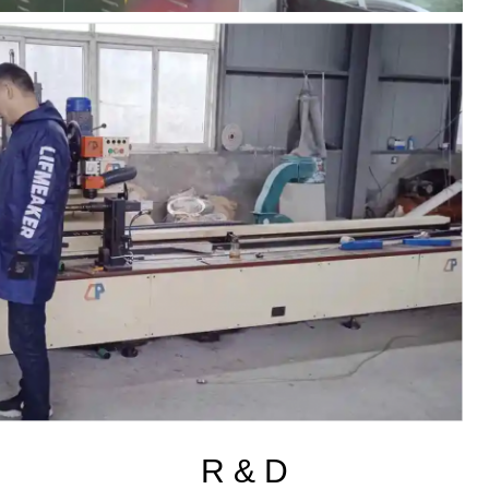
R & D