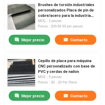
Brushes de torsión industriales
personalizados Placa de pin de
cobre/acero para la industria
textil Industria de impresión
MOQ：2 piezas
Precio：$39.00-55 per pieces
Mejor precio
Contacto
Cepillo de placa para máquina
CNC personalizado con base de
PVC y cerdas de nailon
MOQ：5 piezas
Precio：$5 - 20 Per Piece
Mejor precio
Contacto