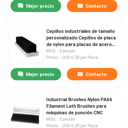
Mejor precio
Contacto
Cepillos industriales de tamaño
personalizado Cepillos de placa
de nylon para placas de acero
guía en máquinas de estampado
MOQ：2 piezas
Precio：USD 6-20 per Piece
Mejor precio
Contacto
Inicio
Industrial Brushes Nylon PA66
Filament Lath Brushes para
Productos
máquinas de punción CNC
MOQ：2 piezas
Sobre nosotros
Precio：USD 6-20 per Piece