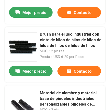
Mejor precio
Contacto
Visita a la fábrica
Control de Calidad
Brush para el uso industrial con
cinta de hilos de hilos de hilos de
Contacto
hilos de hilos de hilos de hilos
MOQ：2 piezas
Precio：USD 6-20 per Piece
Solicitar una cotización
Mejor precio
Contacto
Cinturón de pincel industrial
Las demás máquinas y aparatos para la fabricación de
Material de alambre y material
base de pinceles industriales
personalizables pinceles de
Brushes de rodillos industriales
placa para artículos de soporte
MOQ：2 piezas