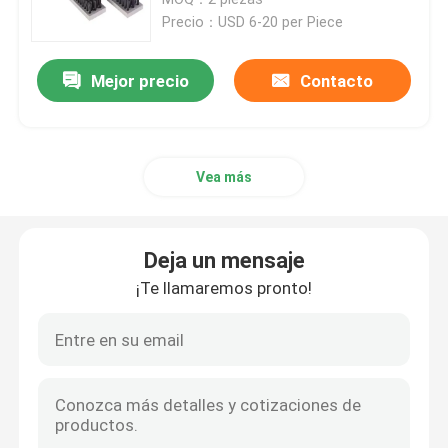
Precio：USD 6-20 per Piece
Pintura de sello de pincel
Mejor precio
Contacto
Pincelas para lijar
Vea más
Los pinceles de latón
El cepillo para rascarse las vacas
Deja un mensaje
¡Te llamaremos pronto!
Brush de rueda de nylon abrasivo
Cuerdas de cableado
El pincel de resorte en espiral