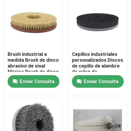
Visita a la fábrica
Control de Calidad
Contacto
Brush industrial a
Cepillos industriales
medida Brush de disco
personalizados Discos
abrasivo de sisal
de cepillo de alambre
México Brush de disco
de nylon de
Solicitar una cotización
de pulido/molido de
eliminación de polvo
Enviar Consulta
Enviar Consulta
sisal importado
Discos de cepillo para
limpieza
Cinturón de pincel industrial
Las demás máquinas y aparatos para la fabricación de
Brushes de rodillos industriales