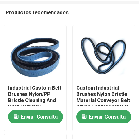
Productos recomendados
Industrial Custom Belt
Custom Industrial
Brushes Nylon/PP
Brushes Nylon Bristle
Inicio
Bristle Cleaning And
Material Conveyor Belt
Dust Removal
Brush For Mechanical
Conveyor Belt Brush
Support And
Enviar Consulta
Enviar Consulta
Productos
For Transmission And
Conveying
Transportation
Sobre nosotros