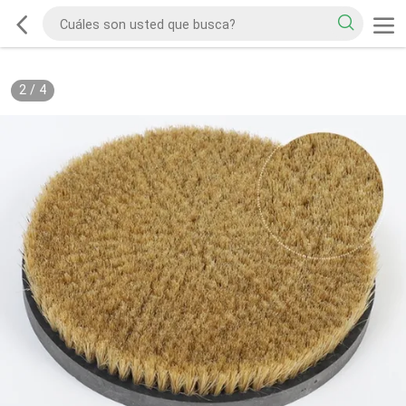
2
/
4