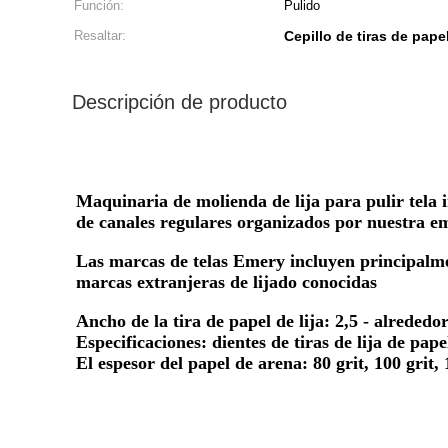
Función:
Pulido
Resaltar:
Cepillo de tiras de pape
Descripción de producto
Maquinaria de molienda de lija para pulir tela in
de canales regulares organizados por nuestra 
Las marcas de telas Emery incluyen principal
marcas extranjeras de lijado conocidas
Ancho de la tira de papel de lija: 2,5 - alrededo
Especificaciones: dientes de tiras de lija de p
El espesor del papel de arena: 80 grit, 100 grit, 1