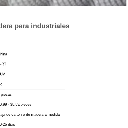
dera para industriales
hina
-RT
TUV
o
 piezas
0.99 - $8.89/pieces
aja de cartón o de madera a medida
0-25 días