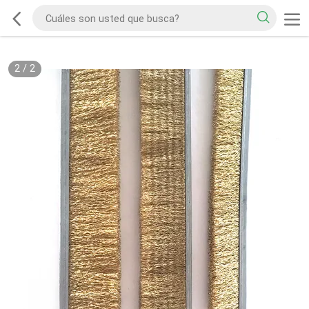
2
/
2