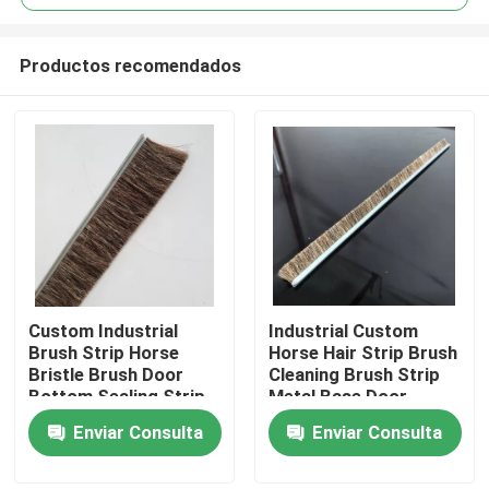
Productos recomendados
Custom Industrial
Industrial Custom
Inicio
Brush Strip Horse
Horse Hair Strip Brush
Bristle Brush Door
Cleaning Brush Strip
Bottom Sealing Strip
Metal Base Door
Productos
Brush For
Sweep Brush Horse
Enviar Consulta
Enviar Consulta
Sealing/Cleaning/Dust
Hair Strip Brush
Removal
Sobre nosotros