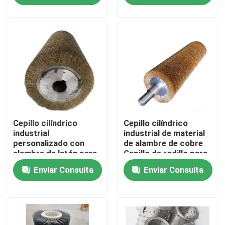
Visita a la fábrica
Control de Calidad
Contacto
Cepillo cilíndrico
Cepillo cilíndrico
Solicitar una cotización
industrial
industrial de material
personalizado con
de alambre de cobre
alambre de latón para
Cepillo de rodillo para
Cinturón de pincel industrial
pulido de
pulido
Enviar Consulta
Enviar Consulta
metal/madera
Las demás máquinas y aparatos para la fabricación de
Brushes de rodillos industriales