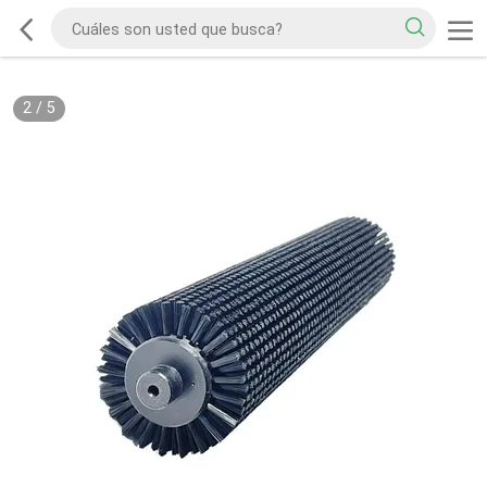
2
/
5