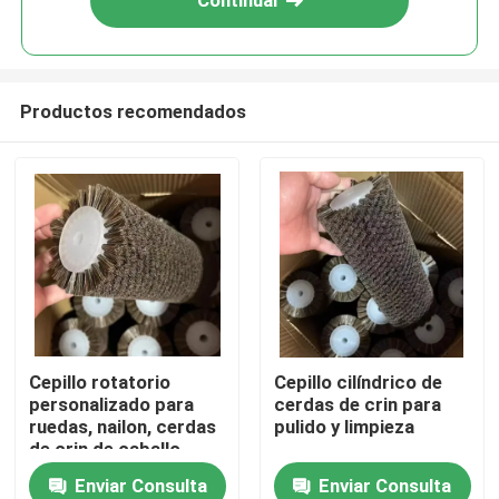
Continuar
Productos recomendados
Inicio
Cepillo rotatorio
Cepillo cilíndrico de
personalizado para
cerdas de crin para
Productos
ruedas, nailon, cerdas
pulido y limpieza
de crin de caballo,
rodillo de pulido
Enviar Consulta
Enviar Consulta
Sobre nosotros