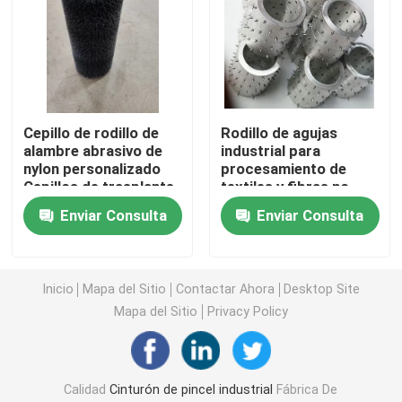
Pintura de sello de pincel
Pincelas para lijar
Cepillo de rodillo de
Rodillo de agujas
alambre abrasivo de
industrial para
Los pinceles de latón
nylon personalizado
procesamiento de
Cepillos de trasplante
textiles y fibras no
de cabello de tubo de
tejidas
Enviar Consulta
Enviar Consulta
El cepillo para rascarse las vacas
plástico para pulido
de madera
Brush de rueda de nylon abrasivo
Inicio
Mapa del Sitio
Contactar Ahora
Desktop Site
Mapa del Sitio
Privacy Policy
Cuerdas de cableado
El pincel de resorte en espiral
Calidad
Cinturón de pincel industrial
Fábrica De